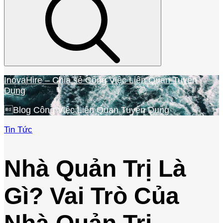
InovaHire – Chia sẻ Công Việc Liên Quan Tuyển
Dụng
Blog Công Việc Liên Quan Tuyển Dụng
Tin Tức
Home
Tin
Tức
Nhà Quản Trị Là
Nhà
Quản
Gì? Vai Trò Của
Trị
Là
Gì?
Vai