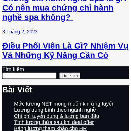
Có nên mua chứng chỉ hành
nghề spa không?
3 Tháng 2, 2023
Điều Phối Viên Là Gì? Nhiệm Vụ
Và Những Kỹ Năng Cần Có
Tìm kiếm
Tìm kiếm
Bài Viết
Mức lương NET mong muốn khi ứng tuyển
Lương trung bình theo ngành nghề
Chi phí tuyển dụng & lương ban đầu
Tính lương thừa sau khi deal offer
Bảng lương tham khảo cho HR